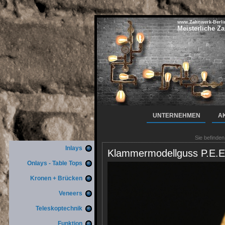
www.Zahnwerk-Berli
Meisterliche Z
UNTERNEHMEN
A
Sie befinden
Inlays
Klammermodellguss P.E.E
Onlays - Table Tops
Kronen + Brücken
Veneers
Teleskoptechnik
Funktion