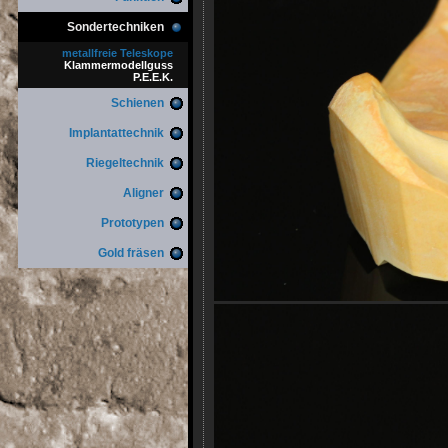
Sondertechniken
metallfreie Teleskope
Klammermodellguss
P.E.E.K.
Schienen
Implantattechnik
Riegeltechnik
Aligner
Prototypen
Gold fräsen